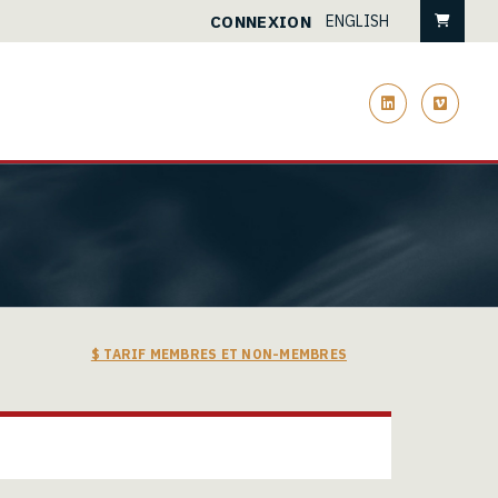
Pani
CONNEXION
ENGLISH
linkedin
vimeo
$ TARIF MEMBRES ET NON-MEMBRES