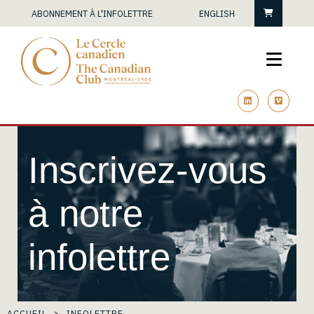
Panier
ABONNEMENT À L'INFOLETTRE
ENGLISH
linkedin
vimeo
Inscrivez-vous
à notre
infolettre
ACCUEIL
INFOLETTRE