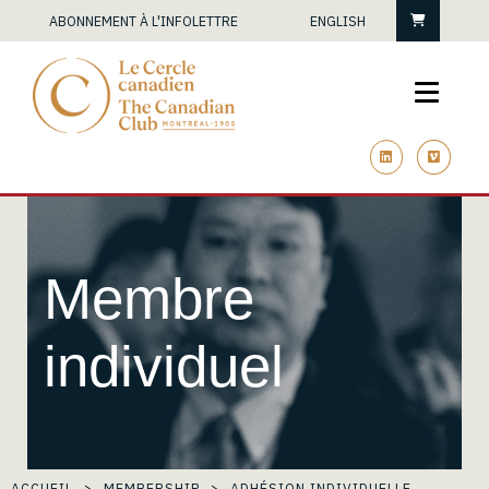
Panier
ABONNEMENT À L'INFOLETTRE
ENGLISH
linkedin
vimeo
Membre
individuel
ACCUEIL
MEMBERSHIP
ADHÉSION INDIVIDUELLE