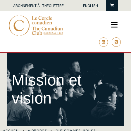
Panier
ABONNEMENT À L'INFOLETTRE
ENGLISH
linkedin
vimeo
Mission et
vision
ACCUEIL
À PROPOS
QUI SOMMES-NOUS?