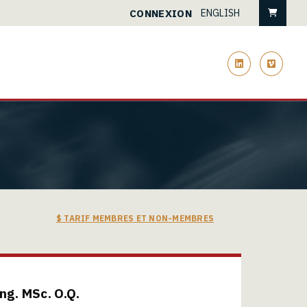
Pani
CONNEXION
ENGLISH
linkedin
vimeo
$ TARIF MEMBRES ET NON-MEMBRES
ng. MSc. O.Q.