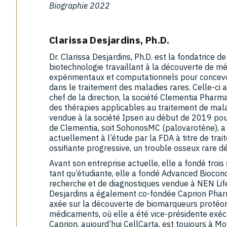
Biographie 2022
Clarissa Desjardins, Ph.D.
Dr. Clarissa Desjardins, Ph.D. est la fondatrice
biotechnologie travaillant à la découverte de 
expérimentaux et computationnels pour concevoi
dans le traitement des maladies rares. Celle-ci a
chef de la direction, la société Clementia Pharm
des thérapies applicables au traitement de malad
vendue à la société Ipsen au début de 2019 pou
de Clementia, soit SohonosMC (palovarotène), 
actuellement à l’étude par la FDA à titre de trai
ossifiante progressive, un trouble osseux rare dé
Avant son entreprise actuelle, elle a fondé troi
tant qu’étudiante, elle a fondé Advanced Bioconc
recherche et de diagnostiques vendue à NEN Lif
Desjardins a également co-fondée Caprion Pharm
axée sur la découverte de biomarqueurs protéo
médicaments, où elle a été vice-présidente exé
Caprion, aujourd’hui CellCarta, est toujours à M