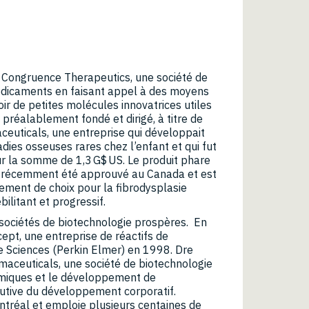
 de Congruence Therapeutics, une société de
médicaments en faisant appel à des moyens
r de petites molécules innovatrices utiles
 préalablement fondé et dirigé, à titre de
aceuticals, une entreprise qui développait
ies osseuses rares chez l’enfant et qui fut
r la somme de 1,3 G$ US. Le produit phare
a récemment été approuvé au Canada et est
tement de choix pour la fibrodysplasie
bilitant et progressif.
s sociétés de biotechnologie prospères. En
ept, une entreprise de réactifs de
e Sciences (Perkin Elmer) en 1998. Dre
aceuticals, une société de biotechnologie
miques et le développement de
cutive du développement corporatif.
ontréal et emploie plusieurs centaines de