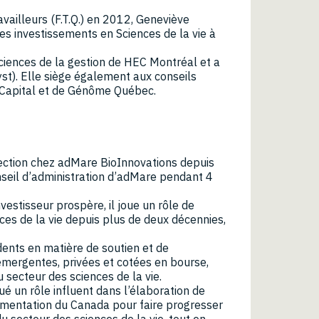
availleurs (F.T.Q.) en 2012, Geneviève
des investissements en Sciences de la vie à
sciences de la gestion de HEC Montréal et a
yst). Elle siège également aux conseils
u Capital et de Génôme Québec.
rection chez adMare BioInnovations depuis
nseil d’administration d’adMare pendant 4
vestisseur prospère, il joue un rôle de
ces de la vie depuis plus de deux décennies,
édents en matière de soutien et de
mergentes, privées et cotées en bourse,
 secteur des sciences de la vie.
ué un rôle influent dans l’élaboration de
ementation du Canada pour faire progresser
du secteur des sciences de la vie, tout en