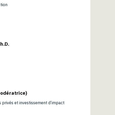
ction
h.D.
odératrice)
 privés et investissement d’impact