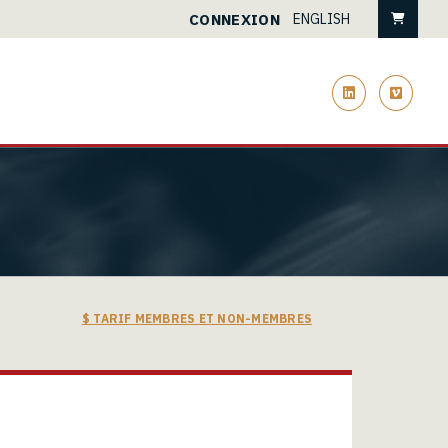
Pani
CONNEXION
ENGLISH
linkedin
vimeo
$ TARIF MEMBRES ET NON-MEMBRES