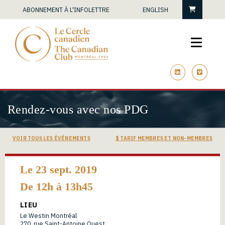
Panier
ABONNEMENT À L'INFOLETTRE
ENGLISH
linkedin
vimeo
Rendez-vous avec nos PDG
VOIR TOUS LES ÉVÉNEMENTS
$ TARIF MEMBRES ET NON-MEMBRES
Le 23 sept. 2019
De 12h à 13h45
LIEU
Le Westin Montréal
270, rue Saint-Antoine Ouest,