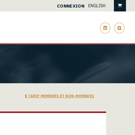
Pani
CONNEXION
ENGLISH
linkedin
vimeo
$ TARIF MEMBRES ET NON-MEMBRES