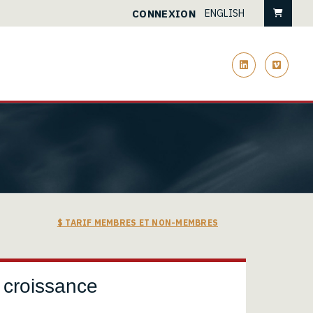
Pani
CONNEXION
ENGLISH
linkedin
vimeo
$ TARIF MEMBRES ET NON-MEMBRES
 croissance